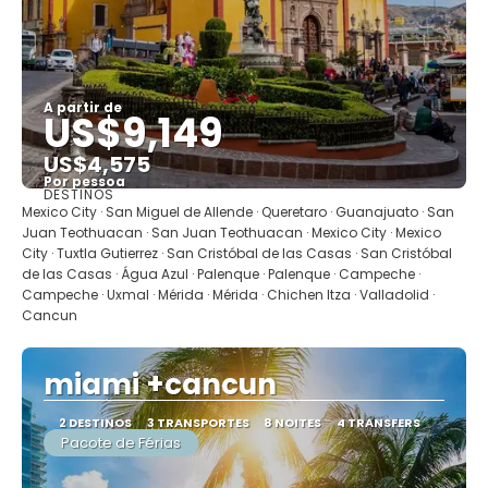
A partir de
US$9,149
US$4,575
Por pessoa
DESTINOS
Mostrar
Mexico City · San Miguel de Allende · Queretaro · Guanajuato · San
Juan Teothuacan · San Juan Teothuacan · Mexico City · Mexico
City · Tuxtla Gutierrez · San Cristóbal de las Casas · San Cristóbal
de las Casas · Água Azul · Palenque · Palenque · Campeche ·
Campeche · Uxmal · Mérida · Mérida · Chichen Itza · Valladolid ·
Cancun
miami +cancun
2 DESTINOS
3 TRANSPORTES
8 NOITES
4 TRANSFERS
Pacote de Férias