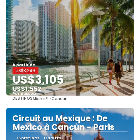
A partir de
US$3,246
US$3,105
US$1,552
Por pessoa
DESTINOS
Miami FL · Cancun
Mostrar
Circuit au Mexique : De
Mexico à Cancùn - Paris
15 DESTINOS
11 NOITES