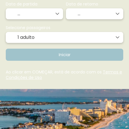
Data de partida
Data de retorno
Selecione passageiros
1 adulto
Iniciar
Ao clicar em COMEÇAR, está de acordo com os
Termos e
Condições de Uso