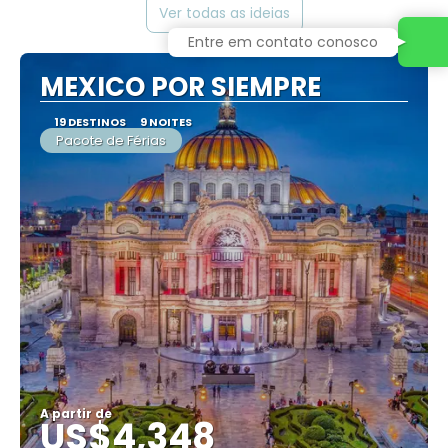
Ver todas as ideias
Entre em contato conosco
MEXICO POR SIEMPRE
19 DESTINOS
9 NOITES
Pacote de Férias
A partir de
US$4,348