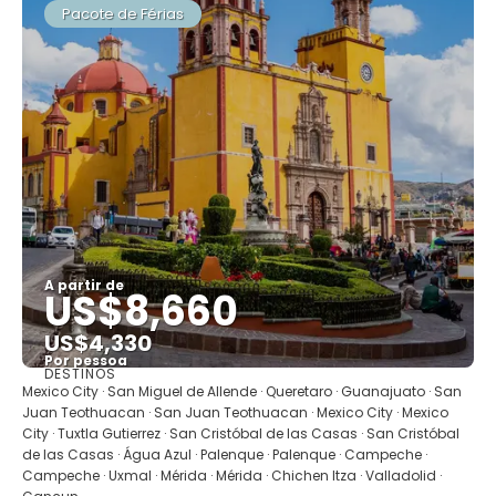
Pacote de Férias
A partir de
US$8,660
US$4,330
Por pessoa
DESTINOS
Mostrar
Mexico City · San Miguel de Allende · Queretaro · Guanajuato · San
Juan Teothuacan · San Juan Teothuacan · Mexico City · Mexico
City · Tuxtla Gutierrez · San Cristóbal de las Casas · San Cristóbal
de las Casas · Água Azul · Palenque · Palenque · Campeche ·
Campeche · Uxmal · Mérida · Mérida · Chichen Itza · Valladolid ·