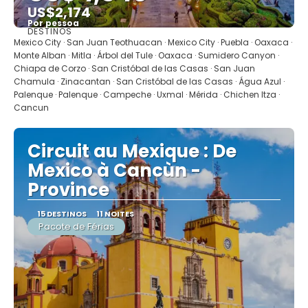
US$2,174
Por pessoa
DESTINOS
Mostrar
Mexico City · San Juan Teothuacan · Mexico City · Puebla · Oaxaca ·
Monte Alban · Mitla · Árbol del Tule · Oaxaca · Sumidero Canyon ·
Chiapa de Corzo · San Cristóbal de las Casas · San Juan
Chamula · Zinacantan · San Cristóbal de las Casas · Água Azul ·
Palenque · Palenque · Campeche · Uxmal · Mérida · Chichen Itza ·
Cancun
Circuit au Mexique : De
Mexico à Cancùn -
Province
15 DESTINOS
11 NOITES
Pacote de Férias