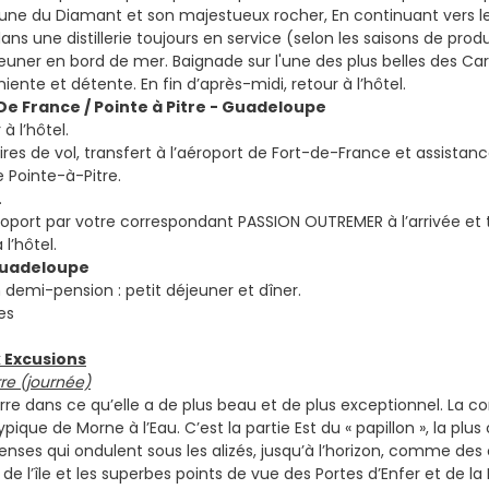
ne du Diamant et son majestueux rocher, En continuant vers le
ns une distillerie toujours en service (selon les saisons de prod
jeuner en bord de mer. Baignade sur l'une des plus belles des Car
niente et détente. En fin d’après-midi, retour à l’hôtel.
t De France / Pointe à Pitre - Guadeloupe
à l’hôtel.
aires de vol, transfert à l’aéroport de Fort-de-France et assis
e Pointe-à-Pitre.
.
éroport par votre correspondant PASSION OUTREMER à l’arrivée et t
 l’hôtel.
 Guadeloupe
n demi-pension : petit déjeuner et dîner.
es
 Excusions
re (journée)
re dans ce qu’elle a de plus beau et de plus exceptionnel. La 
ypique de Morne à l’Eau. C’est la partie Est du « papillon », la p
es qui ondulent sous les alizés, jusqu’à l’horizon, comme des 
 de l’île et les superbes points de vue des Portes d’Enfer et de l