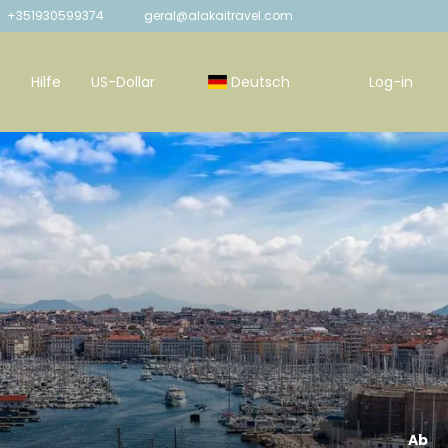
+351930599374
geral@alakaitravel.com
Hilfe
US-Dollar
Deutsch
Log-in
Ab