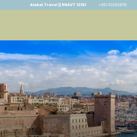
Alakai Travel || RNAVT 10151
+351 300528115