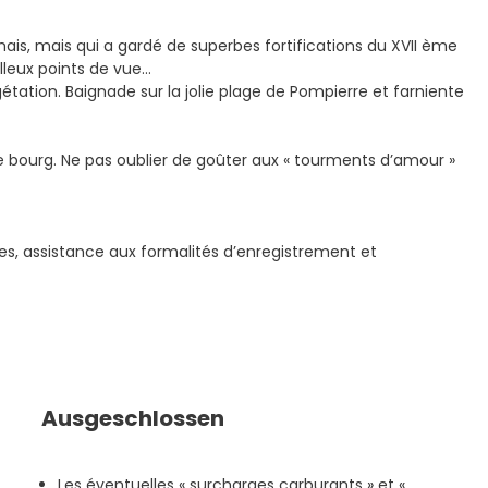
mais, mais qui a gardé de superbes fortifications du XVII ème
illeux points de vue…
tation. Baignade sur la jolie plage de Pompierre et farniente
 bourg. Ne pas oublier de goûter aux « tourments d’amour »
ïbes, assistance aux formalités d’enregistrement et
Ausgeschlossen
Les éventuelles « surcharges carburants » et «