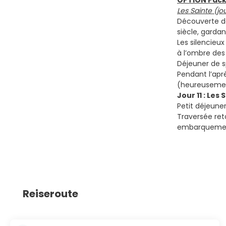
OPTION Pack
Les Sainte (jo
Découverte de 
siècle, gardan
Les silencieu
à l’ombre des
Déjeuner de sp
Pendant l’apr
(heureusement
Jour 11 : Le
Petit déjeuner
Traversée reto
embarquement
Reiseroute