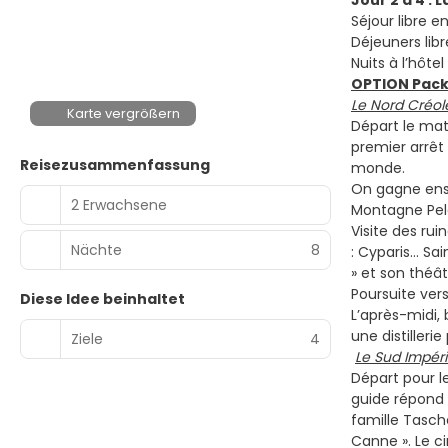
Jour 2 à 4 : 
Séjour libre e
Déjeuners libr
Nuits à l’hôtel
OPTION Pack
Le Nord Créol
Karte vergrößern
Départ le mat
premier arrêt
Reisezusammenfassung
monde.
On gagne ensui
2 Erwachsene
Montagne Pel
Visite des ru
Nächte
8
: Cyparis… Sai
» et son théâ
Poursuite ver
Diese Idee beinhaltet
L’après-midi, 
une distilleri
Ziele
4
Le Sud Impéri
Départ pour l
guide répond 
famille Tasche
Canne ». Le ci