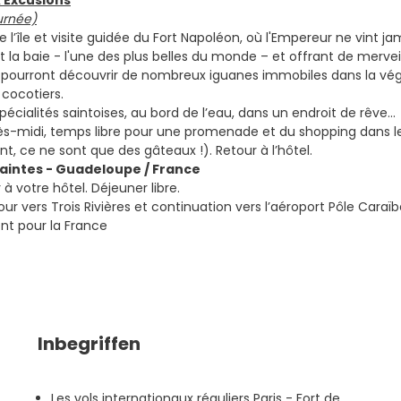
 Excusions
urnée)
l’île et visite guidée du Fort Napoléon, où l'Empereur ne vint ja
t la baie - l'une des plus belles du monde – et offrant de merve
x pourront découvrir de nombreux iguanes immobiles dans la végé
 cocotiers.
écialités saintoises, au bord de l’eau, dans un endroit de rêve...
ès-midi, temps libre pour une promenade et du shopping dans le
, ce ne sont que des gâteaux !). Retour à l’hôtel.
s Saintes - Guadeloupe / France
 à votre hôtel. Déjeuner libre.
ur vers Trois Rivières et continuation vers l’aéroport Pôle Cara
 pour la France
Inbegriffen
Les vols internationaux réguliers Paris - Fort de