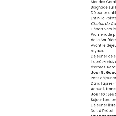
Mer des Caraïb
Baignade sur 
Déjeuner antil
Enfin, la Poin
Chutes du Car
Départ vers l
Promenade péd
de la Soufriè
Avant le déje
royaux…
Déjeuner de sp
L’après-midi, 
d’arbres. Retou
Jour 9 : Gua
Petit déjeuner
Dans l’après-
Accueil, trans
Jour 10 : Les
Séjour libre e
Déjeuner libre
Nuit à l’hôtel