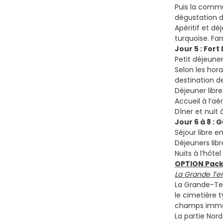
Puis la commu
dégustation da
Apéritif et dé
turquoise. Far
Jour 5 : For
Petit déjeuner 
Selon les hor
destination d
Déjeuner libre
Accueil à l’a
Dîner et nuit à
Jour 6 à 8 :
Séjour libre e
Déjeuners libr
Nuits à l’hôtel
OPTION Pack
La Grande Ter
La Grande-Ter
le cimetière t
champs immens
La partie Nord