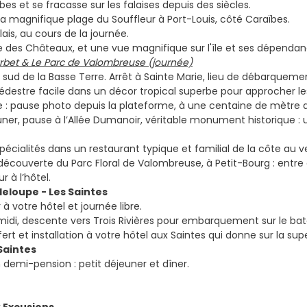
es et se fracasse sur les falaises depuis des siècles.
la magnifique plage du Souffleur à Port-Louis, côté Caraïbes.
lais, au cours de la journée.
te des Châteaux, et une vue magnifique sur l'île et ses dépendanc
bet & Le Parc de Valombreuse (journée)
e sud de la Basse Terre. Arrêt à Sainte Marie, lieu de débarqu
estre facile dans un décor tropical superbe pour approcher le
re : pause photo depuis la plateforme, à une centaine de mètre d
uner, pause à l’Allée Dumanoir, véritable monument historique :
écialités dans un restaurant typique et familial de la côte au v
découverte du Parc Floral de Valombreuse, à Petit-Bourg : entre 
r à l’hôtel.
deloupe - Les Saintes
 à votre hôtel et journée libre.
midi, descente vers Trois Rivières pour embarquement sur le bate
fert et installation à votre hôtel aux Saintes qui donne sur la sup
 Saintes
n demi-pension : petit déjeuner et dîner.