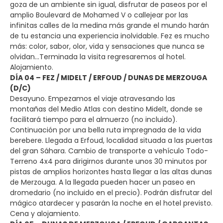
goza de un ambiente sin igual, disfrutar de paseos por el
amplio Boulevard de Mohamed V o callejear por las
infinitas calles de la medina más grande el mundo harán
de tu estancia una experiencia inolvidable. Fez es mucho
más: color, sabor, olor, vida y sensaciones que nunca se
olvidan...Terminada la visita regresaremos al hotel.
Alojamiento.
DÍA 04 – FEZ / MIDELT / ERFOUD / DUNAS DE MERZOUGA
(D/C)
Desayuno. Empezamos el viaje atravesando las
montañas del Medio Atlas con destino Midelt, donde se
facilitará tiempo para el almuerzo (no incluido).
Continuación por una bella ruta impregnada de la vida
berebere. Llegada a Erfoud, localidad situada a las puertas
del gran Sáhara. Cambio de transporte a vehículo Todo-
Terreno 4x4 para dirigirnos durante unos 30 minutos por
pistas de amplios horizontes hasta llegar a las altas dunas
de Merzouga. A la llegada pueden hacer un paseo en
dromedario (no incluido en el precio). Podrán disfrutar del
mágico atardecer y pasarán la noche en el hotel previsto.
Cena y alojamiento.