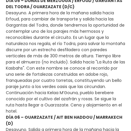
DÍA 05 – DUNAS DE MERZOUGA / ERFOUD / GARGANTAS
DEL TODRA / OUARZAZATE (D/C)
Desayuno. A primera hora de la mañana salida hacia
Erfoud, para cambiar de transporte y salida hacia las
Gargantas del Todra, donde tendremos la oportunidad de
contemplar uno de los parajes más hermosos y
reconocibles durante el circuito. Es un lugar que la
naturaleza nos regala, el río Todra, para salvar la montaña
discurre por un estrecho desfiladero con paredes
verticales de más de 300 metros de altura. Tiempo libre
para el almuerzo (no incluido). Salida hacia "La Ruta de las
Kasbahs". Con este nombre se conoce al recorrido por
una serie de fortalezas construidas en adobe rojo,
franqueadas por cuatro torretas, constituyendo un bello
paraje junto a los verdes oasis que las circundan.
Continuación hacia Kelaa M’Gouna, pueblo berebere
conocido por el cultivo del azafrán y rosas. Se sigue la
ruta hasta llegar a Ouarzazate. Cena y alojamiento en el
hotel.
DÍA 06 – OUARZAZATE / AIT BEN HADDOU / MARRAKECH
(D)
Desayuno. Salida a primera hora de la mañana hacia la