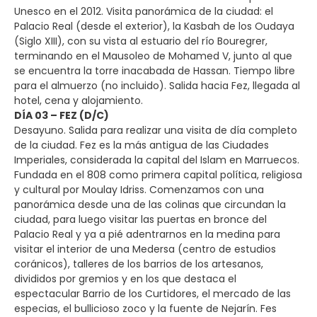
Unesco en el 2012. Visita panorámica de la ciudad: el
Palacio Real (desde el exterior), la Kasbah de los Oudaya
(Siglo XIII), con su vista al estuario del río Bouregrer,
terminando en el Mausoleo de Mohamed V, junto al que
se encuentra la torre inacabada de Hassan. Tiempo libre
para el almuerzo (no incluido). Salida hacia Fez, llegada al
hotel, cena y alojamiento.
DÍA 03 – FEZ (D/C)
Desayuno. Salida para realizar una visita de día completo
de la ciudad. Fez es la más antigua de las Ciudades
Imperiales, considerada la capital del Islam en Marruecos.
Fundada en el 808 como primera capital política, religiosa
y cultural por Moulay Idriss. Comenzamos con una
panorámica desde una de las colinas que circundan la
ciudad, para luego visitar las puertas en bronce del
Palacio Real y ya a pié adentrarnos en la medina para
visitar el interior de una Medersa (centro de estudios
coránicos), talleres de los barrios de los artesanos,
divididos por gremios y en los que destaca el
espectacular Barrio de los Curtidores, el mercado de las
especias, el bullicioso zoco y la fuente de Nejarín. Fes