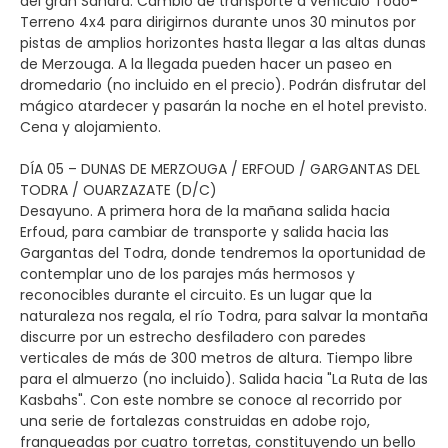
del gran Sáhara. Cambio de transporte a vehículo Todo-
Terreno 4x4 para dirigirnos durante unos 30 minutos por
pistas de amplios horizontes hasta llegar a las altas dunas
de Merzouga. A la llegada pueden hacer un paseo en
dromedario (no incluido en el precio). Podrán disfrutar del
mágico atardecer y pasarán la noche en el hotel previsto.
Cena y alojamiento.
DÍA 05 – DUNAS DE MERZOUGA / ERFOUD / GARGANTAS DEL
TODRA / OUARZAZATE (D/C)
Desayuno. A primera hora de la mañana salida hacia
Erfoud, para cambiar de transporte y salida hacia las
Gargantas del Todra, donde tendremos la oportunidad de
contemplar uno de los parajes más hermosos y
reconocibles durante el circuito. Es un lugar que la
naturaleza nos regala, el río Todra, para salvar la montaña
discurre por un estrecho desfiladero con paredes
verticales de más de 300 metros de altura. Tiempo libre
para el almuerzo (no incluido). Salida hacia "La Ruta de las
Kasbahs". Con este nombre se conoce al recorrido por
una serie de fortalezas construidas en adobe rojo,
franqueadas por cuatro torretas, constituyendo un bello