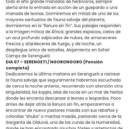
todo el año grande manadas de herbívoros, siempre
alerta ante la entrada en acción de un guepardo o una
manada de leonas. Dormiremos en mitad de uno de los
mayores santuarios de fauna salvaje del planeta,
dormiremos en la “llanura sin fin”. Sus paisajes responden
a la imagen mítica de África: grandes espacios, cielos de
un azul profundo salpicados de nubes, de amaneceres
frescos y atardeceres de fuego, y de noche, un
despliegue único de estrellas. Alojamiento en Safari
Camps de Serengueti.
DIA 07 – SERENGETI / NGORONGORO (Pensión
completa)
Dedicaremos la última mañana en Serengueti a rastrear
la fauna salvaje que seguramente habremos escuchado
de cerca la noche anterior, recorriendo con atención otra
singularidad, los kopjes, islas de rocas en un mar de hierba
donde les encanta descansar a leones o leopardos. Poco
antes de dejar atrás la llanura sin fin, empezaremos a
encontrar de nuevo pastores masáis con sus rebaños y
coloridas “shuka” o mantas masáis, pastando cerca de la
Garganta de Olduvai, una de las cunas de la Humanidad,
donde se han encontrado muchos fósiles y artefactos de