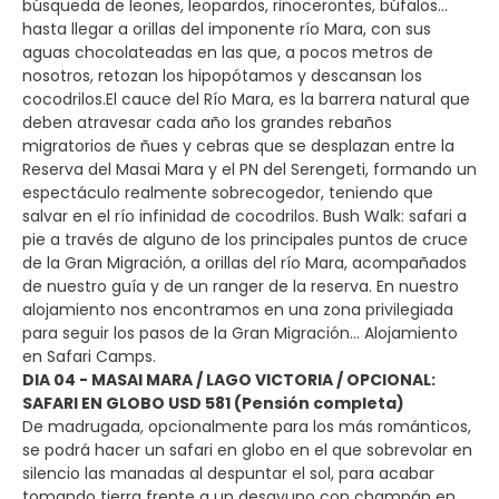
búsqueda de leones, leopardos, rinocerontes, búfalos...
hasta llegar a orillas del imponente río Mara, con sus
aguas chocolateadas en las que, a pocos metros de
nosotros, retozan los hipopótamos y descansan los
cocodrilos.El cauce del Río Mara, es la barrera natural que
deben atravesar cada año los grandes rebaños
migratorios de ñues y cebras que se desplazan entre la
Reserva del Masai Mara y el PN del Serengeti, formando un
espectáculo realmente sobrecogedor, teniendo que
salvar en el río infinidad de cocodrilos. Bush Walk: safari a
pie a través de alguno de los principales puntos de cruce
de la Gran Migración, a orillas del río Mara, acompañados
de nuestro guía y de un ranger de la reserva. En nuestro
alojamiento nos encontramos en una zona privilegiada
para seguir los pasos de la Gran Migración… Alojamiento
en Safari Camps.
DIA 04 - MASAI MARA / LAGO VICTORIA / OPCIONAL:
SAFARI EN GLOBO USD 581 (Pensión completa)
De madrugada, opcionalmente para los más románticos,
se podrá hacer un safari en globo en el que sobrevolar en
silencio las manadas al despuntar el sol, para acabar
tomando tierra frente a un desayuno con champán en