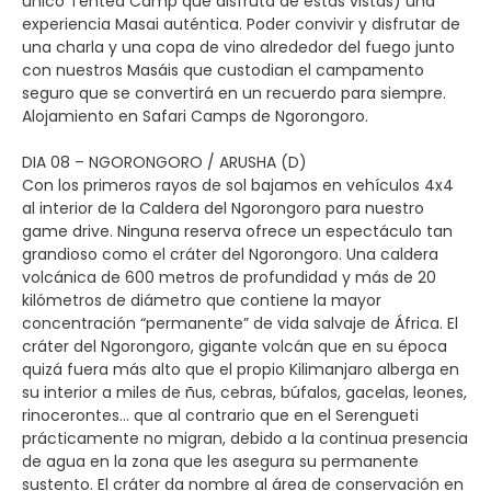
único Tented Camp que disfruta de estas vistas) una
experiencia Masai auténtica. Poder convivir y disfrutar de
una charla y una copa de vino alrededor del fuego junto
con nuestros Masáis que custodian el campamento
seguro que se convertirá en un recuerdo para siempre.
Alojamiento en Safari Camps de Ngorongoro.
DIA 08 – NGORONGORO / ARUSHA (D)
Con los primeros rayos de sol bajamos en vehículos 4x4
al interior de la Caldera del Ngorongoro para nuestro
game drive. Ninguna reserva ofrece un espectáculo tan
grandioso como el cráter del Ngorongoro. Una caldera
volcánica de 600 metros de profundidad y más de 20
kilómetros de diámetro que contiene la mayor
concentración “permanente” de vida salvaje de África. El
cráter del Ngorongoro, gigante volcán que en su época
quizá fuera más alto que el propio Kilimanjaro alberga en
su interior a miles de ñus, cebras, búfalos, gacelas, leones,
rinocerontes… que al contrario que en el Serengueti
prácticamente no migran, debido a la continua presencia
de agua en la zona que les asegura su permanente
sustento. El cráter da nombre al área de conservación en